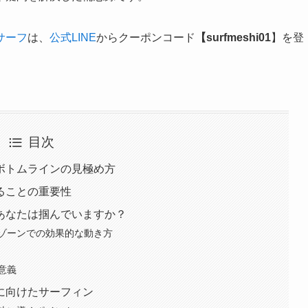
サーフ
は、
公式LINE
からクーポンコード
【surfmeshi01
】を登
目次
ボトムラインの見極め方
ることの重要性
あなたは掴んでいますか？
ゾーンでの効果的な動き方
意義
に向けたサーフィン