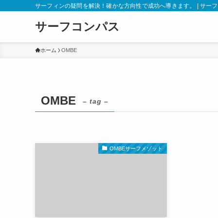
サーフィンの疑問を解決！確かな方向性で成功へ導きます。 | サー
サーフコンパス
ホーム
OMBE
OMBE
– tag –
OMBEサーフメゾット